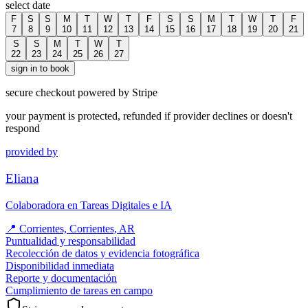
select date
F
S
S
M
T
W
T
F
S
S
M
T
W
T
F
7
8
9
10
11
12
13
14
15
16
17
18
19
20
21
S
S
M
T
W
T
22
23
24
25
26
27
sign in to book
secure checkout powered by Stripe
your payment is protected, refunded if provider declines or doesn't
respond
provided by
Eliana
Colaboradora en Tareas Digitales e IA
📍
Corrientes, Corrientes, AR
Puntualidad y responsabilidad
Recolección de datos y evidencia fotográfica
Disponibilidad inmediata
Reporte y documentación
Cumplimiento de tareas en campo