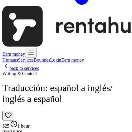
Earn money
Humans
Services
Bounties
Login
Earn money
back to services
Writing & Content
Traducción: español a inglés/
inglés a español
$
25
|
1 hour
|
fixed price