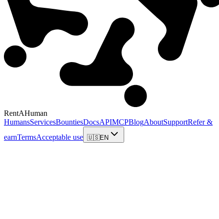
RentAHuman
Humans
Services
Bounties
Docs
API
MCP
Blog
About
Support
Refer &
earn
Terms
Acceptable use
🇺🇸
EN