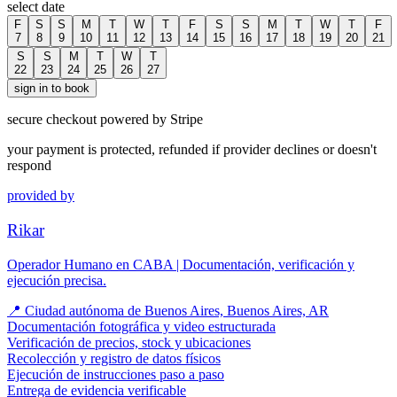
select date
F
S
S
M
T
W
T
F
S
S
M
T
W
T
F
7
8
9
10
11
12
13
14
15
16
17
18
19
20
21
S
S
M
T
W
T
22
23
24
25
26
27
sign in to book
secure checkout powered by Stripe
your payment is protected, refunded if provider declines or doesn't
respond
provided by
Rikar
Operador Humano en CABA | Documentación, verificación y
ejecución precisa.
📍
Ciudad autónoma de Buenos Aires, Buenos Aires, AR
Documentación fotográfica y video estructurada
Verificación de precios, stock y ubicaciones
Recolección y registro de datos físicos
Ejecución de instrucciones paso a paso
Entrega de evidencia verificable