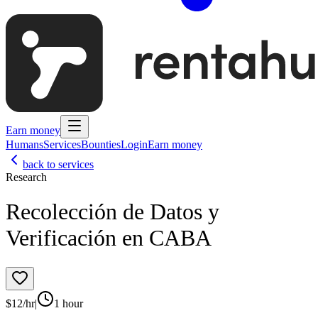
Earn money
Humans
Services
Bounties
Login
Earn money
back to services
Research
Recolección de Datos y
Verificación en CABA
$
12
/hr
|
1 hour