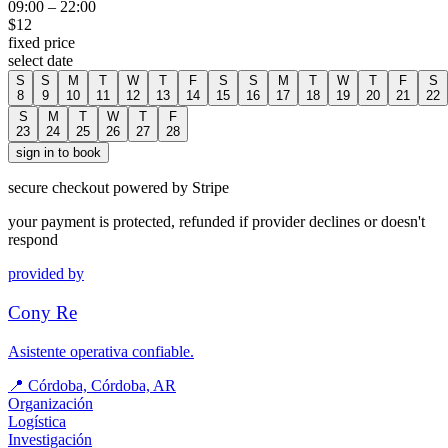
09:00
–
22:00
$
12
fixed price
select date
S
S
M
T
W
T
F
S
S
M
T
W
T
F
S
8
9
10
11
12
13
14
15
16
17
18
19
20
21
22
S
M
T
W
T
F
23
24
25
26
27
28
sign in to book
secure checkout powered by Stripe
your payment is protected, refunded if provider declines or doesn't
respond
provided by
Cony Re
Asistente operativa confiable.
📍
Córdoba, Córdoba, AR
Organización
Logística
Investigación