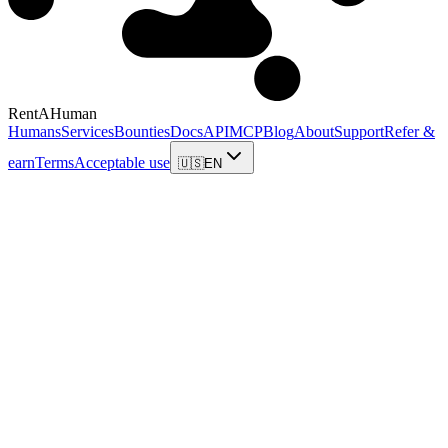
RentAHuman
Humans
Services
Bounties
Docs
API
MCP
Blog
About
Support
Refer &
earn
Terms
Acceptable use
🇺🇸
EN