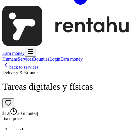
Earn money
Humans
Services
Bounties
Login
Earn money
back to services
Delivery & Errands
Tareas digitales y físicas
$
12
|
30 minutes
|
fixed price