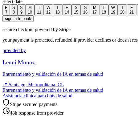
select date
F
S
S
M
T
W
T
F
S
S
M
T
W
T
F
7
8
9
10
11
12
13
14
15
16
17
18
19
20
21
sign in to book
secure checkout powered by Stripe
your payment is protected, refunded if provider declines or doesn't re
provided by
Lenni Munoz
Entrenamiento y validación de IA en temas de salud
📍
Santiago, Metropolitana, CL
Entrenamiento y validación de IA en temas de salud
Asistencia clínica para bots de salud
Stripe-secured payments
48h response from provider