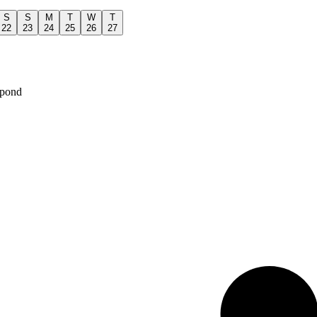
S
S
M
T
W
T
22
23
24
25
26
27
spond