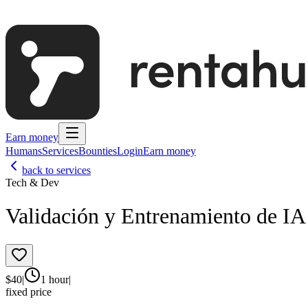
Earn money
Humans
Services
Bounties
Login
Earn money
back to services
Tech & Dev
Validación y Entrenamiento de IA 
$
40
|
1 hour
|
fixed price