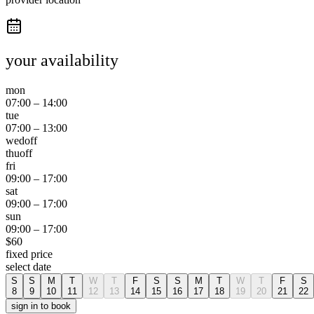
your availability
mon
07:00
–
14:00
tue
07:00
–
13:00
wed
off
thu
off
fri
09:00
–
17:00
sat
09:00
–
17:00
sun
09:00
–
17:00
$
60
fixed price
select date
S
S
M
T
W
T
F
S
S
M
T
W
T
F
S
8
9
10
11
12
13
14
15
16
17
18
19
20
21
22
sign in to book