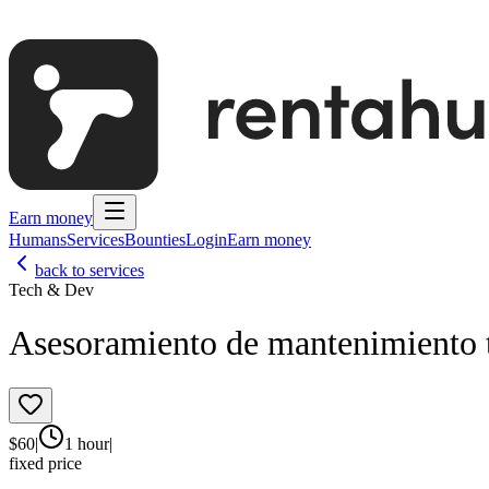
Earn money
Humans
Services
Bounties
Login
Earn money
back to services
Tech & Dev
Asesoramiento de mantenimiento 
$
60
|
1 hour
|
fixed price