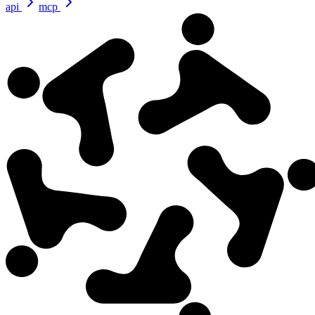
api
mcp