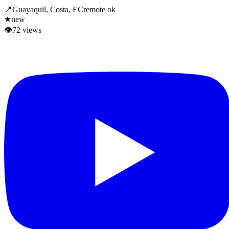
📍
Guayaquil, Costa, EC
remote ok
★
new
👁
72
views